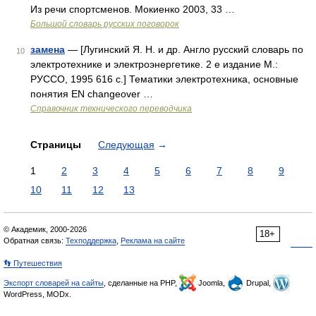
Из речи спортсменов. Мокиенко 2003, 33 …
Большой словарь русских поговорок
замена
— [Лугинский Я. Н. и др. Англо русский словарь по
10
электротехнике и электроэнергетике. 2 е издание М.:
РУССО, 1995 616 с.] Тематики электротехника, основные
понятия EN changeover …
Справочник технического переводчика
Страницы
Следующая
→
1
2
3
4
5
6
7
8
9
10
11
12
13
© Академик, 2000-2026
18+
Обратная связь:
Техподдержка
,
Реклама на сайте
👣 Путешествия
Экспорт словарей на сайты
, сделанные на PHP,
Joomla,
Drupal,
WordPress, MODx.