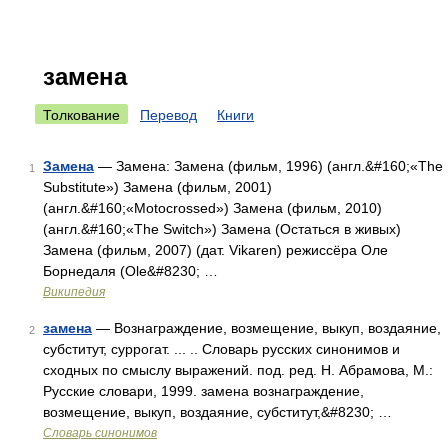
замена
Толкование
Перевод
Книги
Замена
— Замена: Замена (фильм, 1996) (англ.&#160;«The
1
Substitute») Замена (фильм, 2001)
(англ.&#160;«Motocrossed») Замена (фильм, 2010)
(англ.&#160;«The Switch») Замена (Остаться в живых)
Замена (фильм, 2007) (дат. Vikaren) режиссёра Оле
Борнедаля (Ole&#8230; …
Википедия
замена
— Вознаграждение, возмещение, выкуп, воздаяние,
2
субститут, суррогат. ... .. Словарь русских синонимов и
сходных по смыслу выражений. под. ред. Н. Абрамова, М.:
Русские словари, 1999. замена вознаграждение,
возмещение, выкуп, воздаяние, субститут,&#8230; …
Словарь синонимов