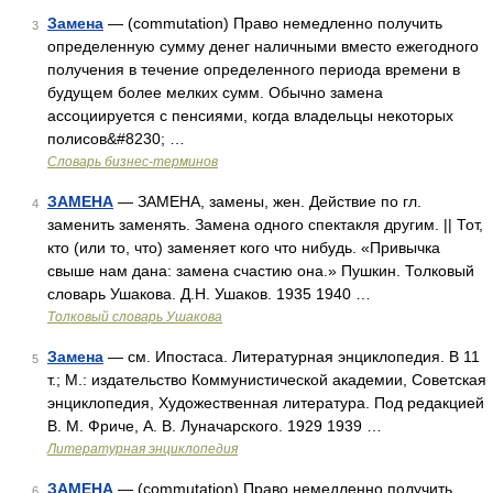
Замена
— (commutation) Право немедленно получить
3
определенную сумму денег наличными вместо ежегодного
получения в течение определенного периода времени в
будущем более мелких сумм. Обычно замена
ассоциируется с пенсиями, когда владельцы некоторых
полисов&#8230; …
Словарь бизнес-терминов
ЗАМЕНА
— ЗАМЕНА, замены, жен. Действие по гл.
4
заменить заменять. Замена одного спектакля другим. || Тот,
кто (или то, что) заменяет кого что нибудь. «Привычка
свыше нам дана: замена счастию она.» Пушкин. Толковый
словарь Ушакова. Д.Н. Ушаков. 1935 1940 …
Толковый словарь Ушакова
Замена
— см. Ипостаса. Литературная энциклопедия. В 11
5
т.; М.: издательство Коммунистической академии, Советская
энциклопедия, Художественная литература. Под редакцией
В. М. Фриче, А. В. Луначарского. 1929 1939 …
Литературная энциклопедия
ЗАМЕНА
— (commutation) Право немедленно получить
6