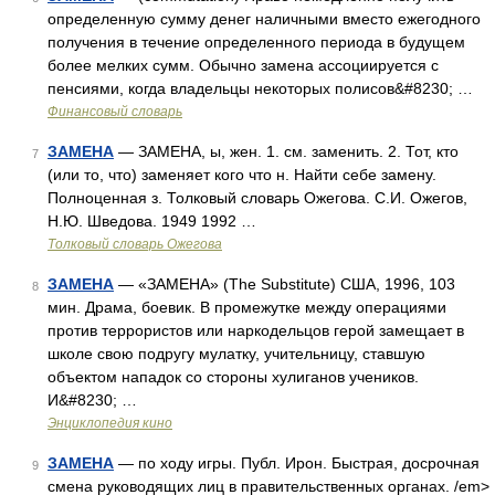
определенную сумму денег наличными вместо ежегодного
получения в течение определенного периода в будущем
более мелких сумм. Обычно замена ассоциируется с
пенсиями, когда владельцы некоторых полисов&#8230; …
Финансовый словарь
ЗАМЕНА
— ЗАМЕНА, ы, жен. 1. см. заменить. 2. Тот, кто
7
(или то, что) заменяет кого что н. Найти себе замену.
Полноценная з. Толковый словарь Ожегова. С.И. Ожегов,
Н.Ю. Шведова. 1949 1992 …
Толковый словарь Ожегова
ЗАМЕНА
— «ЗАМЕНА» (The Substitute) США, 1996, 103
8
мин. Драма, боевик. В промежутке между операциями
против террористов или наркодельцов герой замещает в
школе свою подругу мулатку, учительницу, ставшую
объектом нападок со стороны хулиганов учеников.
И&#8230; …
Энциклопедия кино
ЗАМЕНА
— по ходу игры. Публ. Ирон. Быстрая, досрочная
9
смена руководящих лиц в правительственных органах. /em>